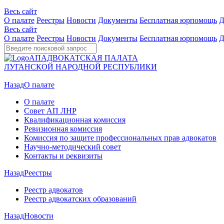
Весь сайт
О палате
Реестры
Новости
Документы
Бесплатная юрпомощь
Д
Весь сайт
О палате
Реестры
Новости
Документы
Бесплатная юрпомощь
Д
АП
АДВОКАТСКАЯ ПАЛАТА
ЛУГАНСКОЙ НАРОДНОЙ РЕСПУБЛИКИ
Назад
О палате
О палате
Совет АП ЛНР
Квалификационная комиссия
Ревизионная комиссия
Комиссия по защите профессиональных прав адвокатов
Научно-методический совет
Контакты и реквизиты
Назад
Реестры
Реестр адвокатов
Реестр адвокатских образований
Назад
Новости