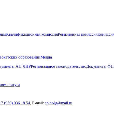
ения
Квалификационная комиссия
Ревизионная комиссия
Комиссия
вокатских образований
Медиа
кументы АП ЛНР
Региональное законодательство
Документы Ф
лям статуса
,
7 (959) 036 18 54
, E-mail:
aplnr-lg@mail.ru