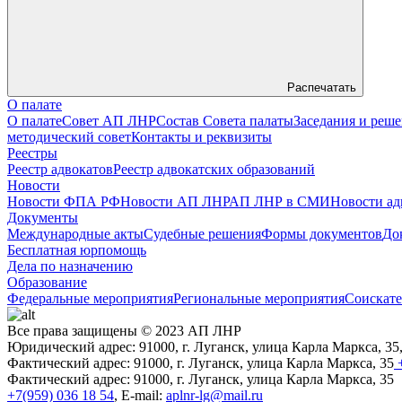
Распечатать
О палате
О палате
Совет АП ЛНР
Состав Совета палаты
Заседания и реш
методический совет
Контакты и реквизиты
Реестры
Реестр адвокатов
Реестр адвокатских образований
Новости
Новости ФПА РФ
Новости АП ЛНР
АП ЛНР в СМИ
Новости ад
Документы
Международные акты
Судебные решения
Формы документов
До
Бесплатная юрпомощь
Дела по назначению
Образование
Федеральные мероприятия
Региональные мероприятия
Соискате
Все права защищены © 2023 АП ЛНР
Юридический адрес: 91000, г. Луганск, улица Карла Маркса, 35
Фактический адрес: 91000, г. Луганск, улица Карла Маркса, 35
+
Фактический адрес: 91000, г. Луганск, улица Карла Маркса, 35
+7(959) 036 18 54
, E-mail:
aplnr-lg@mail.ru