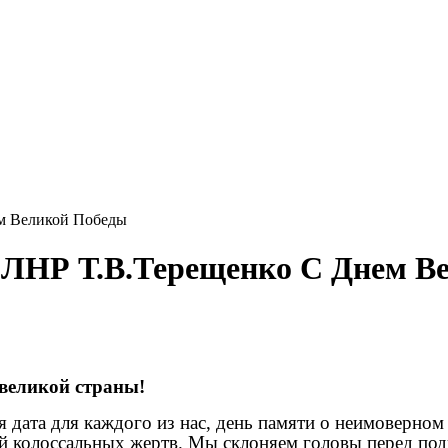
м Великой Победы
 ЛНР Т.В.Терещенко С Днем В
великой страны!
ата для каждого из нас, день памяти о неимоверном м
й колоссальных жертв. Мы склоняем головы перед под