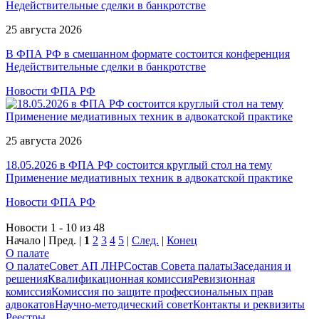
25 августа 2026
В ФПА РФ в смешанном формате состоится конференция
Недействительные сделки в банкротстве
Новости ФПА РФ
25 августа 2026
18.05.2026 в ФПА РФ состоится круглый стол на тему
Применение медиативных техник в адвокатской практике
Новости ФПА РФ
Новости 1 - 10 из 48
Начало | Пред. |
1
2
3
4
5
|
След.
|
Конец
О палате
О палате
Совет АП ЛНР
Состав Совета палаты
Заседания и
решения
Квалификационная комиссия
Ревизионная
комиссия
Комиссия по защите профессиональных прав
адвокатов
Научно-методический совет
Контакты и реквизиты
Реестры