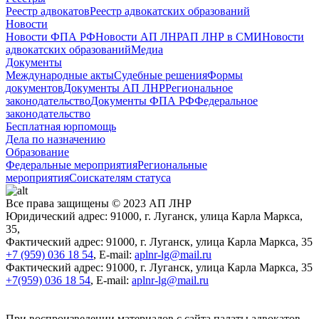
Реестр адвокатов
Реестр адвокатских образований
Новости
Новости ФПА РФ
Новости АП ЛНР
АП ЛНР в СМИ
Новости
адвокатских образований
Медиа
Документы
Международные акты
Судебные решения
Формы
документов
Документы АП ЛНР
Региональное
законодательство
Документы ФПА РФ
Федеральное
законодательство
Бесплатная юрпомощь
Дела по назначению
Образование
Федеральные мероприятия
Региональные
мероприятия
Соискателям статуса
Все права защищены © 2023 АП ЛНР
Юридический адрес: 91000, г. Луганск, улица Карла Маркса,
35,
Фактический адрес: 91000, г. Луганск, улица Карла Маркса, 35
+7 (959) 036 18 54
, E-mail:
aplnr-lg@mail.ru
Фактический адрес: 91000, г. Луганск, улица Карла Маркса, 35
+7(959) 036 18 54
, E-mail:
aplnr-lg@mail.ru
При воспроизведении материалов с сайта палаты адвокатов