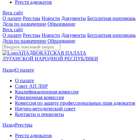
Реестр адвокатов
Весь сайт
О палате
Реестры
Новости
Документы
Бесплатная юрпомощь
Дела по назначению
Образование
Весь сайт
О палате
Реестры
Новости
Документы
Бесплатная юрпомощь
Дела по назначению
Образование
АП
АДВОКАТСКАЯ ПАЛАТА
ЛУГАНСКОЙ НАРОДНОЙ РЕСПУБЛИКИ
Назад
О палате
О палате
Совет АП ЛНР
Квалификационная комиссия
Ревизионная комиссия
Комиссия по защите профессиональных прав адвокатов
Научно-методический совет
Контакты и реквизиты
Назад
Реестры
Реестр адвокатов