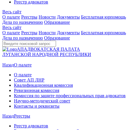
Реестр адвокатов
Весь сайт
О палате
Реестры
Новости
Документы
Бесплатная юрпомощь
Дела по назначению
Образование
Весь сайт
О палате
Реестры
Новости
Документы
Бесплатная юрпомощь
Дела по назначению
Образование
АП
АДВОКАТСКАЯ ПАЛАТА
ЛУГАНСКОЙ НАРОДНОЙ РЕСПУБЛИКИ
Назад
О палате
О палате
Совет АП ЛНР
Квалификационная комиссия
Ревизионная комиссия
Комиссия по защите профессиональных прав адвокатов
Научно-методический совет
Контакты и реквизиты
Назад
Реестры
Реестр адвокатов