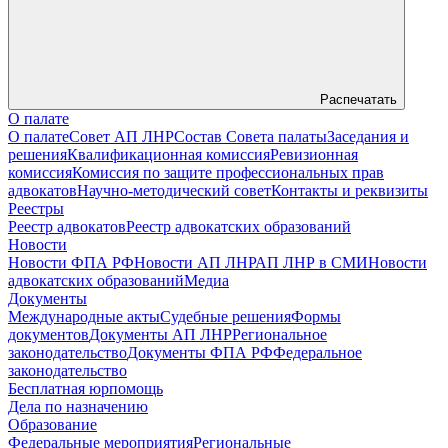
Распечатать
О палате
О палате
Совет АП ЛНР
Состав Совета палаты
Заседания и
решения
Квалификационная комиссия
Ревизионная
комиссия
Комиссия по защите профессиональных прав
адвокатов
Научно-методический совет
Контакты и реквизиты
Реестры
Реестр адвокатов
Реестр адвокатских образований
Новости
Новости ФПА РФ
Новости АП ЛНР
АП ЛНР в СМИ
Новости
адвокатских образований
Медиа
Документы
Международные акты
Судебные решения
Формы
документов
Документы АП ЛНР
Региональное
законодательство
Документы ФПА РФ
Федеральное
законодательство
Бесплатная юрпомощь
Дела по назначению
Образование
Федеральные мероприятия
Региональные